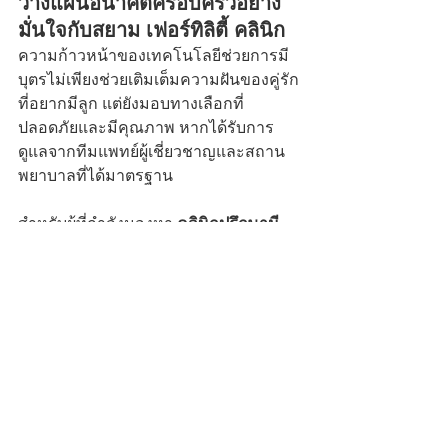
วางแผนอนาคตครอบครัวอย่าง
มั่นใจกับสยาม เฟอร์ทิลิตี้ คลินิก
ความก้าวหน้าของเทคโนโลยีช่วยการมี
บุตรไม่เพียงช่วยเติมเต็มความฝันของคู่รัก
ที่อยากมีลูก แต่ยังมอบทางเลือกที่
ปลอดภัยและมีคุณภาพ หากได้รับการ
ดูแลจากทีมแพทย์ผู้เชี่ยวชาญและสถาน
พยาบาลที่ได้มาตรฐาน 
สำหรับผู้ที่กำลังมองหา 
คลินิกปรึกษามี
บุตรยาก
สยาม เฟอร์ทิลิตี้ คลินิก
 คือ
คลินิกเฉพาะทางที่ได้รับความไว้วางใจ
จากคู่รักทั่วประเทศ ด้วยเทคโนโลยีระดับ
สากลและการรับรองจาก RTAC 
ครอบคลุมการรักษาหลากหลายตั้งแต่ 
ICSI, IUI, IVF, ฝากไข่ ไปจนถึงตรวจ
สุขภาพก่อนแต่งงาน โดยมีทีมแพทย์และ
บุคลากรพร้อมดูแลอย่างใกล้ชิดทุกขั้น
ตอน เพื่อเพิ่มโอกาสการมีบุตรและสร้าง