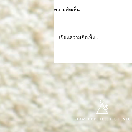
ความคิดเห็น
เขียนความคิดเห็น…
ตรวจโครโมโซมก่อนแต่งงาน
เพื่อการคัดกรองโรคทาง
พันธุกรรม (PGT-M) เหมาะกับ
คู่รักแบบไหน?