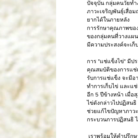
ปัจจุบัน กลุ่มคนวัย
ภาวะเจริญพันธุ์เสื่อม
ยากได้ในภายหลัง
การรักษาคุณภาพของ "ไ
ของกลุ่มคนที่วางแผ
มีความประสงค์จะเก็บ
การ "แช่แข็งไข่" มีป
คุณสมบัติของการแช่แข
รับการแช่แข็ง จะมีอา
ทำการเก็บไข่ และแช่แ
อีก 5 ปีข้างหน้า เมื่
ไข่ดังกล่าวไปปฏิสนธิ 
ช่วยแก้ไขปัญหาภาวะมีบ
กระบวนการปฏิสนธิ ไ
 เราพร้อมให้คำปรึกษาและการรักษา “ภาวะมีบุตรยาก” โดยทีมแพทย์ พยาบาล นักเพาะเลี้ยงตัว