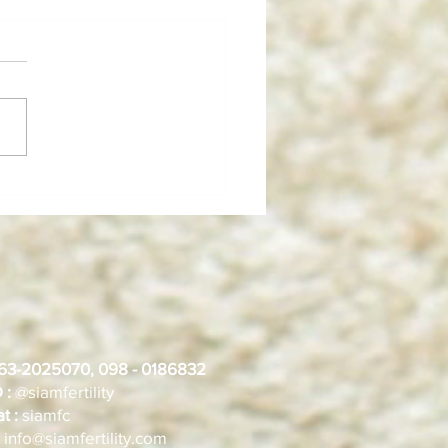
าหารบำรุงไข่และสเปิร์มที่
ักอยากมีลูกไม่ควรพลาด
: 063-2025070, 098 - 0186832
D :
@siamfertility
t :
siamfc
info@siamfertility.com