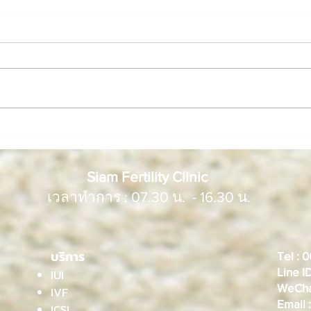
ตรวจโครโมโซมตัวอ่อน(PGT-
10 อ
A)คืออะไร? เพิ่มโอกาสตั้ง
คู่ร
ครรภ์ ลดความเสี่ยงแท้งได้
Siam Fertility Clinic
อย่างไร
เวลาทำการ : 07.30 น. - 16.30 น.
บริการ
​​Tel 
Line I
IUI
WeCha
IVF
Email :
ICSI