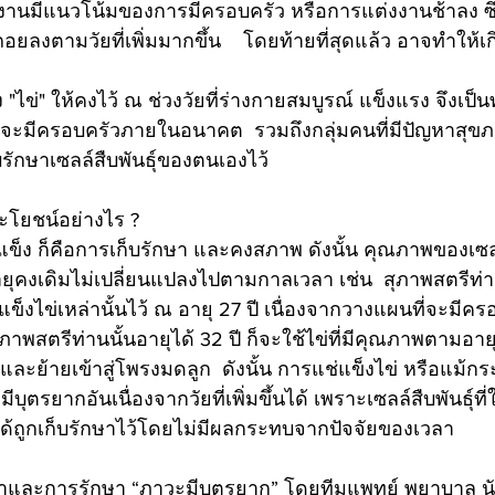
ทำงานมีแนวโน้มของการมีครอบครัว หรือการแต่งงานช้าลง ซ
ถอยลงตามวัยที่เพิ่มมากขึ้น    โดยท้ายที่สุดแล้ว อาจทำให้เ
ข่" ให้คงไว้ ณ ช่วงวัยที่ร่างกายสมบูรณ์ แข็งแรง จึงเป็น
นจะมีครอบครัวภายในอนาคต  รวมถึงกลุ่มคนที่มีปัญหาสุข
รักษาเซลล์สืบพันธุ์ของตนเองไว้
ระโยชน์อย่างไร ? 
็ง ก็คือการเก็บรักษา และคงสภาพ ดังนั้น คุณภาพของเซลล์สื
ยุคงเดิมไม่เปลี่ยนแปลงไปตามกาลเวลา เช่น  สุภาพสตรีท่าน
ข็งไข่เหล่านั้นไว้ ณ อายุ 27 ปี เนื่องจากวางแผนที่จะมีคร
อสุภาพสตรีท่านนั้นอายุได้ 32 ปี ก็จะใช้ไข่ที่มีคุณภาพตามอา
และย้ายเข้าสู่โพรงมดลูก  ดังนั้น การแช่แข็งไข่ หรือแม้กระ
ุตรยากอันเนื่องจากวัยที่เพิ่มขึ้นได้ เพราะเซลล์สืบพันธุ์ที่
ด้ถูกเก็บรักษาไว้โดยไม่มีผลกระทบจากปัจจัยของเวลา