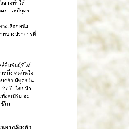
ึ่งอาจทำให้
กิดภาวะมีบุตร
ทางเลือกหนึ่ง
ภาพบางประการที่
บพันธุ์ที่ได้
หนึ่ง ตัดสินใจ
อบครัว มีบุตรใน
ยุ 27 ปี  โดยนำ
ทั่งสเปิร์ม จะ
ใช้ใน