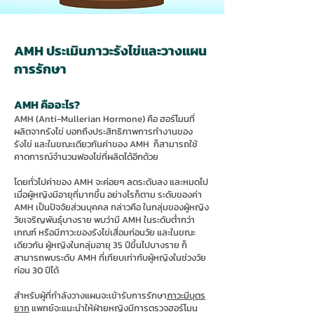
AMH ประเมินภาวะรังไข่และวางแผน
การรักษา
AMH คืออะไร?
AMH (Anti-Mullerian Hormone) คือ ฮอร์โมนที่
ผลิตจากรังไข่ บอกถึงประสิทธิภาพการทำงานของ
รังไข่ และในขณะเดียวกันค่าของ AMH ก็สามารถใช้
คาดการณ์จำนวนฟองไข่ที่ผลิตได้อีกด้วย
​โดยทั่วไปค่าของ AMH จะค่อยๆ ลดระดับลง และหมดไป
เมื่อผู้หญิงมีอายุที่มากขึ้น อย่างไรก็ตาม ระดับของค่า
AMH เป็นปัจจัยส่วนบุคคล กล่าวคือ ในกลุ่มของผู้หญิง
วัยเจริญพันธุ์บางราย พบว่ามี AMH ในระดับต่ำกว่า
เกณฑ์ หรือมีภาวะของรังไข่เสื่อมก่อนวัย และในขณะ
เดียวกัน ผู้หญิงในกลุ่มอายุ 35 ปีขึ้นไปบางราย ก็
สามารถพบระดับ AMH ที่เทียบเท่ากับผู้หญิงในช่วงวัย
ก่อน 30 ปีได้
สำหรับผู้ที่กำลังวางแผนจะเข้ารับการรักษา
ภาวะมีบุตร
ยาก
แพทย์จะแนะนำให้ฝ่ายหญิงมีการตรวจฮอร์โมน