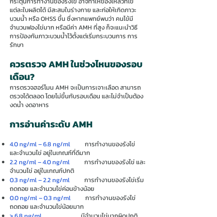
กระตุ้นการทำงานของรังไข่ อาจทำให้ของเหลวที่ไข่
แต่ละใบผลิตได้ มีสะสมในร่างกาย และก่อให้เกิดภาวะ
บวมน้ำ หรือ OHSS ขึ้น ซึ่งหากแพทย์พบว่า คนไข้มี
จำนวนฟองไข่มาก หรือมีค่า AMH ที่สูง ก็จะแนะนำวิธี
การป้องกันภาวะบวมน้ำไว้ตั้งแต่เริ่มกระบวนการ การ
รักษา
ควรตรวจ AMH ในช่วงไหนของรอบ
เดือน?
การตรวจฮอร์โมน AMH จะเป็นการเจาะเลือด สามารถ
ตรวจได้ตลอด โดยไม่ขึ้นกับรอบเดือน และไม่จำเป็นต้อง
งดน้ำ งดอาหาร
การอ่านค่าระดับ AMH
4.0 ng/ml – 6.8 ng/ml
การทำงานของรังไข่
และจำนวนไข่ อยู่ในเกณฑ์ที่ดีมาก
2.2 ng/ml – 4.0 ng/ml
การทำงานของรังไข่ และ
จำนวนไข่ อยู่ในเกณฑ์ปกติ
0.3 ng/ml – 2.2 ng/ml
การทำงานของรังไข่เริ่ม
ถดถอย และจำนวนไข่ค่อนข้างน้อย
0.0 ng/ml – 0.3 ng/ml
การทำงานของรังไข่
ถดถอย และจำนวนไข่น้อยมาก
> 6.8 ng/ml
มีจำนวนไข่มากผิดปกติ