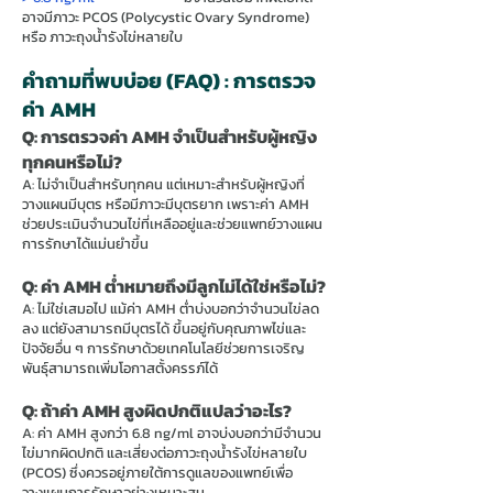
อาจมีภาวะ PCOS (Polycystic Ovary Syndrome)
หรือ ภาวะถุงน้ำรังไข่หลายใบ​
คำถามที่พบบ่อย (FAQ) : การตรวจ
ค่า AMH
Q: การตรวจค่า AMH จำเป็นสำหรับผู้หญิง
ทุกคนหรือไม่?
A: ไม่จำเป็นสำหรับทุกคน แต่เหมาะสำหรับผู้หญิงที่
วางแผนมีบุตร หรือมีภาวะมีบุตรยาก เพราะค่า AMH
ช่วยประเมินจำนวนไข่ที่เหลืออยู่และช่วยแพทย์วางแผน
การรักษาได้แม่นยำขึ้น
Q: ค่า AMH ต่ำหมายถึงมีลูกไม่ได้ใช่หรือไม่?
A: ไม่ใช่เสมอไป แม้ค่า AMH ต่ำบ่งบอกว่าจำนวนไข่ลด
ลง แต่ยังสามารถมีบุตรได้ ขึ้นอยู่กับคุณภาพไข่และ
ปัจจัยอื่น ๆ การรักษาด้วยเทคโนโลยีช่วยการเจริญ
พันธุ์สามารถเพิ่มโอกาสตั้งครรภ์ได้
Q: ถ้าค่า AMH สูงผิดปกติแปลว่าอะไร?
A: ค่า AMH สูงกว่า 6.8 ng/ml อาจบ่งบอกว่ามีจำนวน
ไข่มากผิดปกติ และเสี่ยงต่อภาวะถุงน้ำรังไข่หลายใบ
(PCOS) ซึ่งควรอยู่ภายใต้การดูแลของแพทย์เพื่อ
วางแผนการรักษาอย่างเหมาะสม