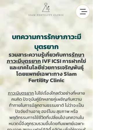
บทความการรักษาภาวะมี
บุตรยาก
รวมสาระความรู้เกี่ยวกับการ
รักษา
ภาวะมีบุตรยาก
IVF ICSI การฝากไข่
และเทคโนโลยีช่วยการเจริญพันธุ์
โดยแพทย์เฉพาะทาง Siam
Fertility Clinic
ภาวะมีบุตรยาก
ไม่ใช่เรื่องไกลตัวอย่างที่หลาย
คนคิด ปัจจุบันคู่รักหลายคู่เผชิญกับความ
ท้าทายในการมีลูกตามธรรมชาติ ไม่ว่าจะเป็น
ปัจจัยด้านอายุ ฮอร์โมน สุขภาพ หรือ
พฤติกรรมการใช้ชีวิตที่เปลี่ยนไป บทความใน
หมวดนี้จึงถูกรวบรวมขึ้นโดยทีมแพทย์เฉพาะ
ทางจาก สยาม เฟอร์ติลิตี้ คลินิก เพื่อให้ความรู้