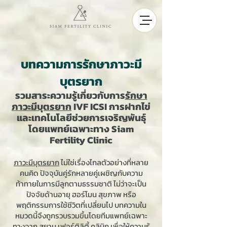
บทความการรักษาภาวะมี
บุตรยาก
รวมสาระความรู้เกี่ยวกับการ
รักษา
ภาวะมีบุตรยาก
IVF ICSI การฝากไข่
และเทคโนโลยีช่วยการเจริญพันธุ์
โดยแพทย์เฉพาะทาง Siam
Fertility Clinic
ภาวะมีบุตรยาก
ไม่ใช่เรื่องไกลตัวอย่างที่หลาย
คนคิด ปัจจุบันคู่รักหลายคู่เผชิญกับความ
ท้าทายในการมีลูกตามธรรมชาติ ไม่ว่าจะเป็น
ปัจจัยด้านอายุ ฮอร์โมน สุขภาพ หรือ
พฤติกรรมการใช้ชีวิตที่เปลี่ยนไป บทความใน
หมวดนี้จึงถูกรวบรวมขึ้นโดยทีมแพทย์เฉพาะ
ทางจาก สยาม เฟอร์ติลิตี้ คลินิก เพื่อให้ความรู้