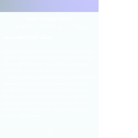
Siam Fertility Clinic
เวลาทำการ : 07.30 น. - 16.30 น.
สยาม เฟอร์ทิลิตี้ คลินิก
คลินิกเฉพาะทางด้านการรักษาภาวะมีบุตรยากและ
มีลูกยาก ที่ได้รับความไว้วางใจจากลูกค้าทั่วประเทศ
ด้วยเทคโนโลยีที่ทันสมัยและการรับรองมาตรฐาน
จาก RTAC ซึ่งยืนยันถึงขั้นตอนการรักษาที่
ปลอดภัยและได้คุณภาพระดับสากล บริการของเรา
ครอบคลุมทั้ง ทำ ICSI, IUI, เด็กหลอดแก้ว (IVF),
ฝากไข่ (Egg Freezing) และ ตรวจสุขภาพก่อน
แต่งงาน พร้อมทีมพทย์เฉพาะทาง และบุคลากรที่
พร้อมดูแลคุณอย่างใกล้ชิดทุกขั้นตอน เพื่อเพิ่ม
โอกาสในการมีบุตรและสร้างครอบครัวที่สมบูรณ์
ตามความฝันของคุณ