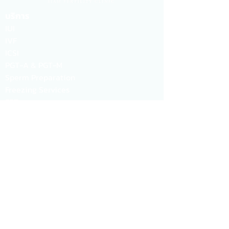
บริการ
IUI
IVF
ICSI
PGT-A & PGT-M
Sperm Preparation
Freezing Services
FET
EmbryoScope Plus
Hysteroscopy
AMH
ERA TEST
​​Tel :
063-2025070
,
098 - 0186832
Line ID :
@siamfertility
WeChat :
siamfc
Email :
info@siamfertility.com
Address :
1015 อาคาร One Origin
สนามเป้า ชั้น 18, แขวงพญาไท เขตพญาไท