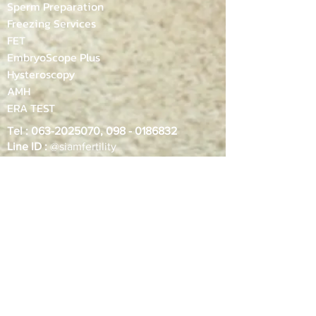
Sperm Preparation
Freezing Services
FET
EmbryoScope Plus
Hysteroscopy
AMH
ERA TEST
​​Tel :
063-2025070
,
098 - 0186832
Line ID :
@siamfertility
WeChat :
siamfc
Email :
info@siamfertility.com
Address :
1015 อาคาร One Origin
สนามเป้า ชั้น 18, แขวงพญาไท เขตพญาไท
กทม. 10400