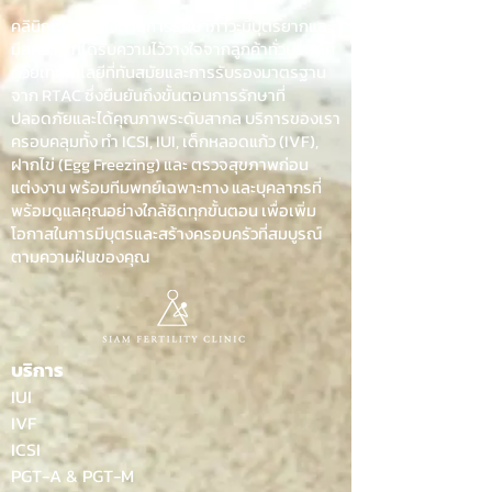
คลินิกเฉพาะทางด้านการรักษาภาวะมีบุตรยากและ
มีลูกยาก ที่ได้รับความไว้วางใจจากลูกค้าทั่วประเทศ
ด้วยเทคโนโลยีที่ทันสมัยและการรับรองมาตรฐาน
จาก RTAC ซึ่งยืนยันถึงขั้นตอนการรักษาที่
ปลอดภัยและได้คุณภาพระดับสากล บริการของเรา
ครอบคลุมทั้ง ทำ ICSI, IUI, เด็กหลอดแก้ว (IVF),
ฝากไข่ (Egg Freezing) และ ตรวจสุขภาพก่อน
แต่งงาน พร้อมทีมพทย์เฉพาะทาง และบุคลากรที่
พร้อมดูแลคุณอย่างใกล้ชิดทุกขั้นตอน เพื่อเพิ่ม
โอกาสในการมีบุตรและสร้างครอบครัวที่สมบูรณ์
ตามความฝันของคุณ
บริการ
IUI
IVF
ICSI
PGT-A & PGT-M