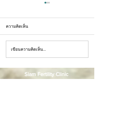
ความคิดเห็น
เขียนความคิดเห็น…
ตรวจโครโมโซมตัว
10 อาหารบำรุงไ
อ่อน(PGT-A)คืออะไร? เพิ่ม
สเปิร์มที่คู่รักอยา
โอกาสตั้งครรภ์ ลดความ
ควรพลาด
Siam Fertility Clinic
เสี่ยงแท้งได้อย่างไร
เวลาทำการ : 07.30 น. - 16.30 น.
สยาม เฟอร์ทิลิตี้ คลินิก
คลินิกเฉพาะทางด้านการรักษาภาวะมีบุตรยากและ
มีลูกยาก ที่ได้รับความไว้วางใจจากลูกค้าทั่วประเทศ
ด้วยเทคโนโลยีที่ทันสมัยและการรับรองมาตรฐาน
จาก RTAC ซึ่งยืนยันถึงขั้นตอนการรักษาที่
ปลอดภัยและได้คุณภาพระดับสากล บริการของเรา