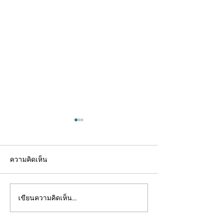
ความคิดเห็น
เขียนความคิดเห็น…
ตรวจโครโมโซมตัว
10 อาหารบำรุงไ
อ่อน(PGT-A)คืออะไร? เพิ่ม
สเปิร์มที่คู่รักอยา