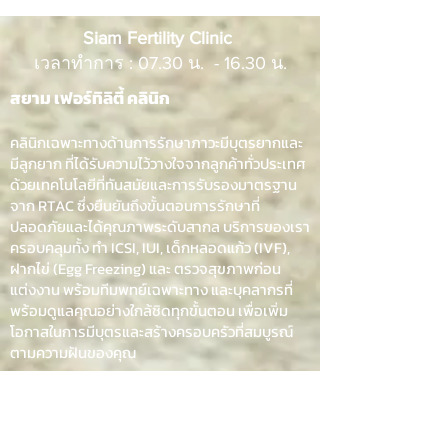
โอกาสตั้งครรภ์ ลดความ
ควรพลาด
Siam Fertility Clinic
เสี่ยงแท้งได้อย่างไร
เวลาทำการ : 07.30 น. - 16.30 น.
สยาม เฟอร์ทิลิตี้ คลินิก
คลินิกเฉพาะทางด้านการรักษาภาวะมีบุตรยากและ
มีลูกยาก ที่ได้รับความไว้วางใจจากลูกค้าทั่วประเทศ
ด้วยเทคโนโลยีที่ทันสมัยและการรับรองมาตรฐาน
จาก RTAC ซึ่งยืนยันถึงขั้นตอนการรักษาที่
ปลอดภัยและได้คุณภาพระดับสากล บริการของเรา
ครอบคลุมทั้ง ทำ ICSI, IUI, เด็กหลอดแก้ว (IVF),
ฝากไข่ (Egg Freezing) และ ตรวจสุขภาพก่อน
แต่งงาน พร้อมทีมพทย์เฉพาะทาง และบุคลากรที่
พร้อมดูแลคุณอย่างใกล้ชิดทุกขั้นตอน เพื่อเพิ่ม
โอกาสในการมีบุตรและสร้างครอบครัวที่สมบูรณ์
ตามความฝันของคุณ