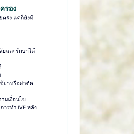
มครอง
ยตรง แต่ก็ยังมี
ฉัยและรักษาได้
์
่
ช้ยาหรือผ่าตัด
ามเงื่อนไข
 การทำ IVF หลัง