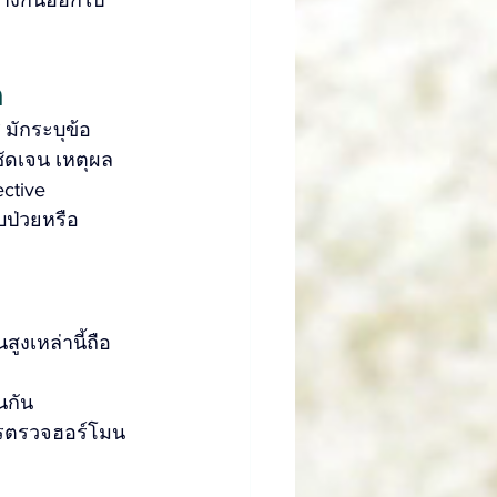
ก
มักระบุข้อ
ัดเจน เหตุผล
ctive 
บป่วยหรือ
ูงเหล่านี้ถือ
่นกัน
ารตรวจฮอร์โมน 