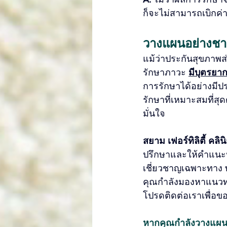
ก็จะไม่สามารถเบิกค่า
วางแผนอย่างชาญ
แม้ว่าประกันสุขภาพส
รักษาภาวะ 
มีบุตรยา
การรักษาได้อย่างมีป
รักษาที่เหมาะสมที่สุ
มั่นใจ
สยาม เฟอร์ทิลิตี้ คลิน
ปรึกษาและให้คำแนะน
เชี่ยวชาญเฉพาะทาง พร
คุณกำลังมองหาแนวท
โปรดติดต่อเราเพื่อข
หากคุณกำลังวางแผนม