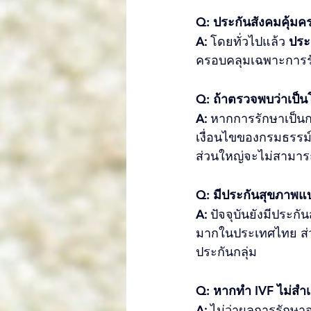
Q: ประกันสังคมคุ้มค
A:
 โดยทั่วไปแล้ว 
ประ
ครอบคลุมเฉพาะการรัก
Q: ถ้าตรวจพบว่าเป็นโ
A:
 หากการรักษาเป็นก
เงื่อนไขของกรมธรรม์ แ
ส่วนใหญ่จะไม่สามารถ
Q: มีประกันสุขภาพแ
A:
 ปัจจุบันยังมีประก
มากในประเทศไทย ส่ว
ประกันกลุ่ม
Q: หากทำ IVF ไม่สำเร
A:
 ไม่ว่าผลการรักษา