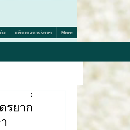
ตัว
แพ็กเกจการรักษา
More
ุตรยาก
ษา