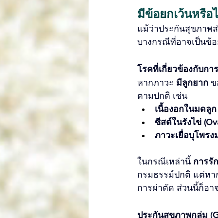
มีข้อยกเว้นหรื
แม้ว่าประกันสุขภาพส
บางกรณีที่อาจเป็นข้
โรคที่เกี่ยวข้องกับการ
หากภาวะ 
มีลูกยาก
 ข
ตามปกติ เช่น
เนื้องอกในมดลูก
ซีสต์ในรังไข่ (Ov
ภาวะเยื่อบุโพรงม
ในกรณีเหล่านี้ 
การรั
กรมธรรม์ปกติ แต่หากก
การผ่าตัด ส่วนนี้ก็อ
ประกันสุขภาพกลุ่ม (