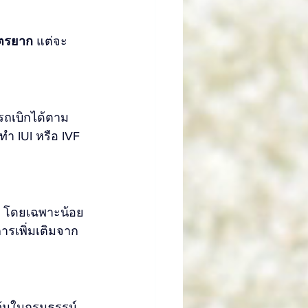
ุตรยาก
 แต่จะ
รถเบิกได้ตาม
ทำ IUI หรือ IVF 
 โดยเฉพาะน้อย
รเพิ่มเติมจาก
ว้นในกรมธรรม์ 