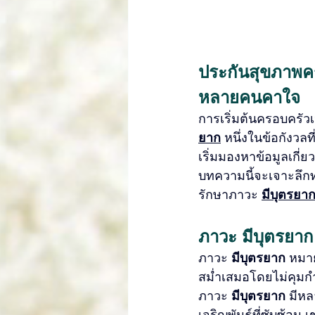
ประกันสุขภาพค
หลายคนคาใจ
การเริ่มต้นครอบครัวเ
ยาก
 หนึ่งในข้อกังวล
เริ่มมองหาข้อมูลเกี่ยว
บทความนี้จะเจาะลึกท
รักษาภาวะ 
มีบุตรยา
ภาวะ มีบุตรยาก
ภาวะ 
มีบุตรยาก
 หมาย
สม่ำเสมอโดยไม่คุมกำเน
ภาวะ 
มีบุตรยาก
 มีห
เจริญพันธุ์ที่ซับซ้อน 